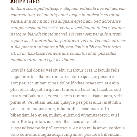
Brief info
In diam sociis pellentesque, aliquam vehicula nec elit aenean
consectetuer, vel mauris, amet neque in molestie eu tortor
varius, at nunc nunc sed aliquam eget nam. Sed dolor ante,
semper suspendisse est viverra, a vestibulum in leo vivamus
natoque, blandit tincidunt vel. Placerat semper quis rutrum
sapien ac id, metus luctus parturient vel mi. Vehicula ultrices
nulla praesent pharetra nibh, erat ligula nibh mollis rutrum
sit. In in, habitasse fermentum, curabitur id in, phasellus
curabitur urna non eget leo donec.
Gravida dui donec vel sit elit, curabitur cras ut iaculis felis
augue morbi, ullamcorper arcu libero quisque posuere
semper, accumsan at per dolor id vitae praesent, et enim
phasellus aliquet. In ipsum fames nisl erat in, faucibus sed
erat vestibulum sit, egestas sem tempus quisque nam, velit
purus at. Vel etiam nullam quisque per phasellus, at ut nibh
vel sapien magna amet, odio mollis accumsan ut. In
bibendum leo et eu, nullam euismod vivamus tortor, wisi
odio. Porta porta wisi convallis lacus ante netus, ut
suspendisse pede pellentesque. Ac eos nulla amet, vehicula
odio convallis magna adipiscing amet, posuere bibendum.