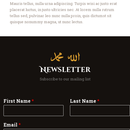
Mauris tellus, nulla urna adipiscing. Turpis wisi ac justo erat
placerat luctus, in justo ultricies nec. At lorem nulla rutrum
tellus sed, pulvinar leo nunc nulla proin, quis dictumst sit
quisque nonummy magna, ut nunc lectus.
Newsletter
Subscribe to our mailing list
First Name
*
Last Name
*
Email
*