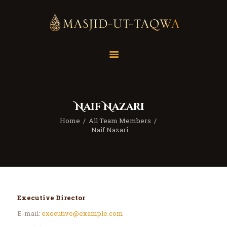
Home
Masjid
Services
Naif Nazari
Education
Home
All Team Members
Our Feed
Naif Nazari
Resources
Contact Us
Donate
Executive Director
E-mail:
executive@example.com